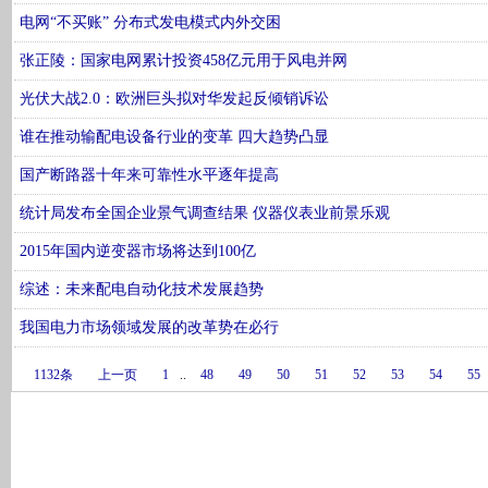
电网“不买账” 分布式发电模式内外交困
张正陵：国家电网累计投资458亿元用于风电并网
光伏大战2.0：欧洲巨头拟对华发起反倾销诉讼
谁在推动输配电设备行业的变革 四大趋势凸显
国产断路器十年来可靠性水平逐年提高
统计局发布全国企业景气调查结果 仪器仪表业前景乐观
2015年国内逆变器市场将达到100亿
综述：未来配电自动化技术发展趋势
我国电力市场领域发展的改革势在必行
1132条
上一页
1
..
48
49
50
51
52
53
54
55